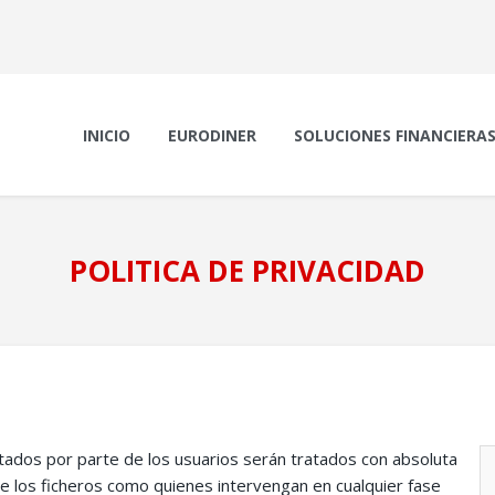
INICIO
EURODINER
SOLUCIONES FINANCIERA
CRÉDITOS RÁPIDOS
POLITICA DE PRIVACIDAD
LIQUIDEZ EN
SITUACIONES DIFÍCILES
REUNIFICACIÓN DE
DEUDAS
HIPOTECA PARA COMPRA
DE VIVIENDA
itados por parte de los usuarios serán tratados con absoluta
DESCUENTO DE PAGARÉS
de los ficheros como quienes intervengan en cualquier fase